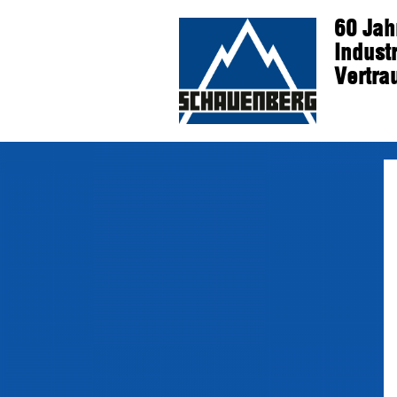
60 Jah
Indust
Vertra