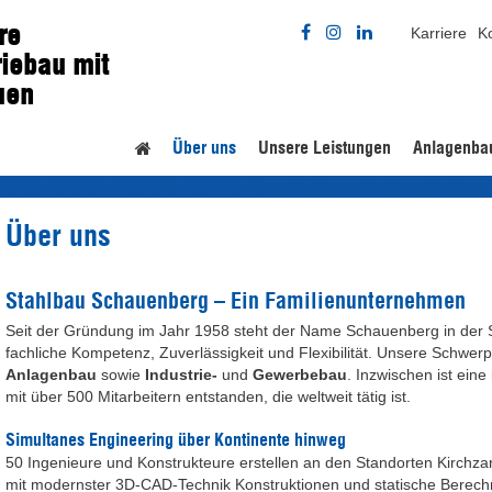
re
Karriere
K
riebau mit
uen
Über uns
Unsere Leistungen
Anlagenba
Home
Über uns
Stahlbau Schauenberg – Ein Familienunternehmen
Seit der Gründung im Jahr 1958 steht der Name Schauenberg in der 
fachliche Kompetenz, Zuverlässigkeit und Flexibilität. Unsere Schwer
Anlagenbau
sowie
Industrie-
und
Gewerbebau
. Inzwischen ist ein
mit über 500 Mitarbeitern entstanden, die weltweit tätig ist.
Simultanes Engineering über Kontinente hinweg
50 Ingenieure und Konstrukteure erstellen an den Standorten Kirchza
mit modernster 3D-CAD-Technik Konstruktionen und statische Berec