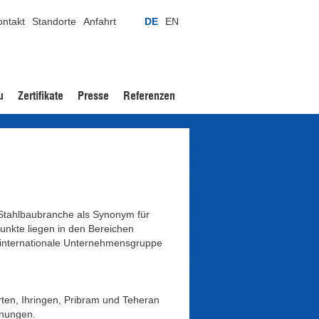
ontakt
Standorte
Anfahrt
DE
EN
u
Zertifikate
Presse
Referenzen
Stahlbaubranche als Synonym für
punkte liegen in den Bereichen
e internationale Unternehmensgruppe
rten, Ihringen, Pribram und Teheran
hnungen.